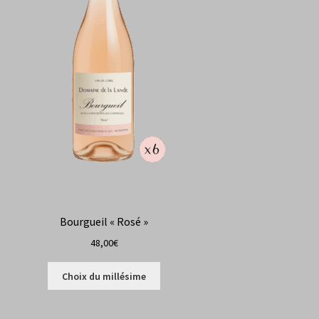
Bourgueil « Rosé »
48,00
€
Ce
Choix du millésime
produit
a
plusieurs