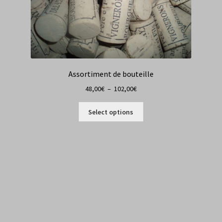
Assortiment de bouteille
Plage
48,00
€
–
102,00
€
de
prix :
Select options
48,00€
à
102,00€