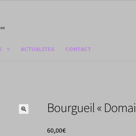
non
𝗘
𝗔𝗖𝗧𝗨𝗔𝗟𝗜𝗧𝗘𝗦
𝗖𝗢𝗡𝗧𝗔𝗖𝗧
Bourgueil « Domai
🔍
60,00
€