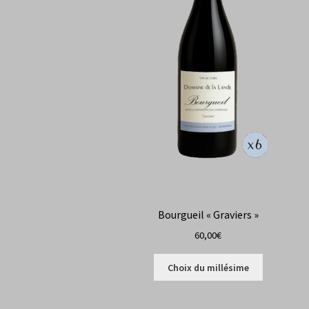
Bourgueil « Graviers »
60,00
€
Ce
Choix du millésime
produit
a
plusieurs