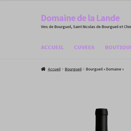
Domaine de la Lande
Aller
Aller
à
au
Vins de Bourgueil, Saint Nicolas de Bourgueil et Chi
la
contenu
navigation
𝗔𝗖𝗖𝗨𝗘𝗜𝗟
𝗖𝗨𝗩𝗘𝗘𝗦
𝗕𝗢𝗨𝗧𝗜𝗤𝗨
Accueil
Bourgueil
Bourgueil « Domaine »