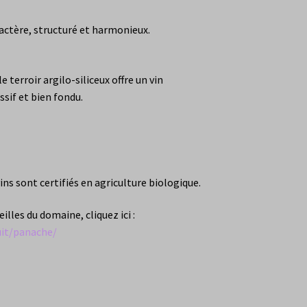
actère, structuré et harmonieux.
, le terroir argilo-siliceux offre un vin
ssif et bien fondu.
s nos vins sont certifiés en agriculture biologique.
les du domaine, cliquez ici :
it/panache/