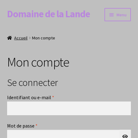
Domaine de la Lande
Aller
Aller
Menu
à
au
la
contenu
𝗔𝗖𝗖𝗨𝗘𝗜𝗟
navigation
Accueil
Mon compte
𝗖𝗨𝗩𝗘𝗘𝗦
Mon compte
Ouvrir
𝗕𝗢𝗨𝗧𝗜𝗤𝗨𝗘
le
menu
𝗔𝗖𝗧𝗨𝗔𝗟𝗜𝗧𝗘𝗦
Se connecter
enfant
𝗖𝗢𝗡𝗧𝗔𝗖𝗧
Obligatoire
Identifiant ou e-mail
*
Obligatoire
Mot de passe
*