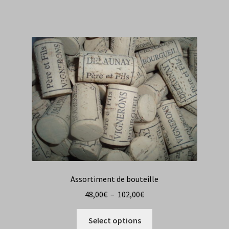
a
plusieurs
variations.
Les
options
peuvent
être
choisies
sur
la
page
du
produit
Assortiment de bouteille
Plage
48,00
€
–
102,00
€
de
prix :
Select options