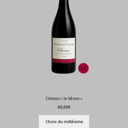
Blanc de Noir
𝗔𝗖𝗧𝗨𝗔𝗟𝗜𝗧𝗘𝗦
𝗖𝗢𝗡𝗧𝗔𝗖𝗧
Chinon « le Véron »
60,00
€
Ce
Choix du millésime
produit