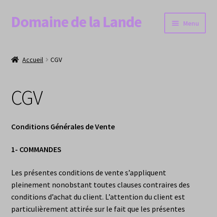
Domaine de la Lande
Aller
Aller
Menu
à
au
la
contenu
𝗔𝗖𝗖𝗨𝗘𝗜𝗟
navigation
Accueil
CGV
𝗖𝗨𝗩𝗘𝗘𝗦
CGV
Ouvrir
𝗕𝗢𝗨𝗧𝗜𝗤𝗨𝗘
le
menu
𝗔𝗖𝗧𝗨𝗔𝗟𝗜𝗧𝗘𝗦
Conditions Générales de Vente
enfant
𝗖𝗢𝗡𝗧𝗔𝗖𝗧
1- COMMANDES
Les présentes conditions de vente s’appliquent
pleinement nonobstant toutes clauses contraires des
conditions d’achat du client. L’attention du client est
particulièrement attirée sur le fait que les présentes